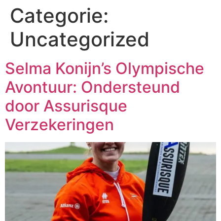
Categorie:
Uncategorized
Selma Konijn’s Olympische
Avontuur: Ondersteund
door Assurisque
Verzekeringen