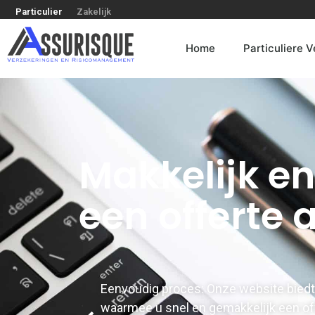
Particulier
Zakelijk
Home
Particuliere 
Makkelijk en
een offerte
Eenvoudig proces: Onze website biedt 
waarmee u snel en gemakkelijk een of