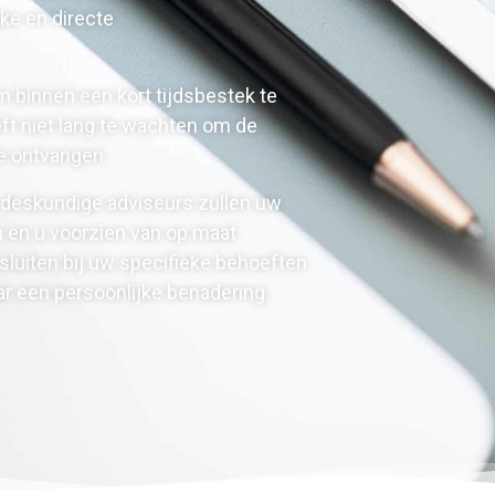
ke en directe
om binnen een kort tijdsbestek te
ft niet lang te wachten om de
e ontvangen.
deskundige adviseurs zullen uw
n en u voorzien van op maat
luiten bij uw specifieke behoeften
r een persoonlijke benadering.