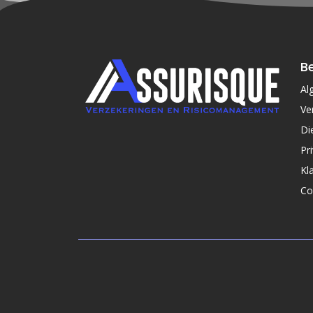
Be
Al
Ve
Di
Pr
Kl
Co