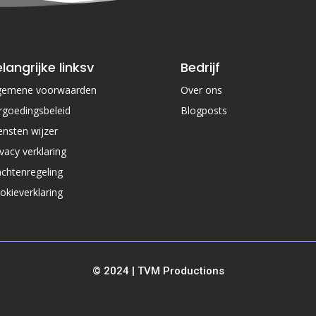
langrijke linksv
Bedrijf
gemene voorwaarden
Over ons
rgoedingsbeleid
Blogposts
ensten wijzer
ivacy verklaring
achtenregeling
okieverklaring
© 2024 | TVM Productions