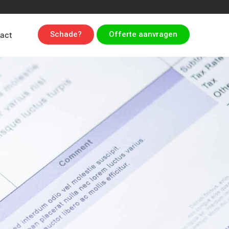
Schade?
Offerte aanvragen
act