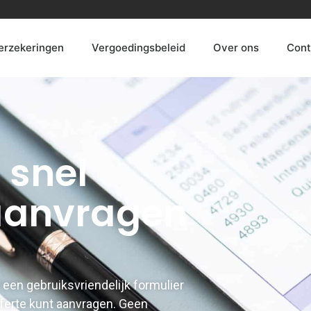
Verzekeringen
Vergoedingsbeleid
Over ons
Cont
 snel
 aanvragen
een gebruiksvriendelijk formulier
ferte kunt aanvragen. Geen