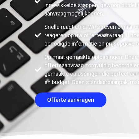
ingewikkelde stappen, gewoon duidelij
aanvraagmogelijkheden.
Snelle reactietijd: Wij streven ernaar 
reageren op uw offerteaanvraag. U hoe
benodigde informatie en prijsopgave t
Op maat gemaakte oplossingen: Onze 
offerteaanvraag zorgvuldig beoordele
gemaakte oplossingen die perfect aans
en budget. Geen standaardaanpak, maa
Offerte aanvragen