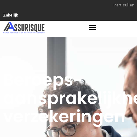
Particulier
Zakelijk
Beroeps-
aansprakelijkh
verzekeringen