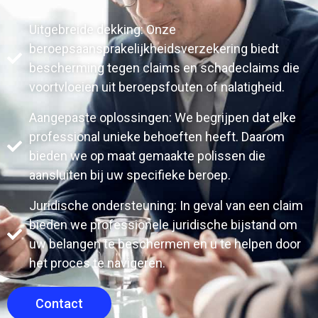
Uitgebreide dekking: Onze
beroepsaansprakelijkheidsverzekering biedt
bescherming tegen claims en schadeclaims die
voortvloeien uit beroepsfouten of nalatigheid.
Aangepaste oplossingen: We begrijpen dat elke
professional unieke behoeften heeft. Daarom
bieden we op maat gemaakte polissen die
aansluiten bij uw specifieke beroep.
Juridische ondersteuning: In geval van een claim
bieden we professionele juridische bijstand om
uw belangen te beschermen en u te helpen door
het proces te navigeren.
Contact