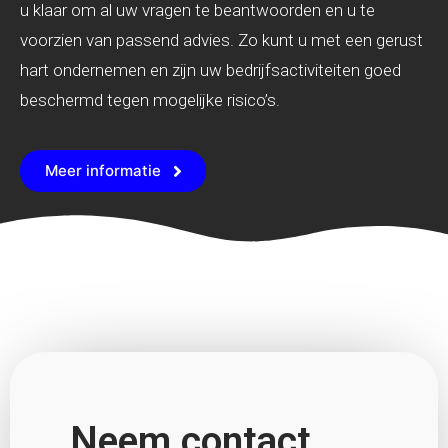
u klaar om al uw vragen te beantwoorden en u te
voorzien van passend advies. Zo kunt u met een gerust
hart ondernemen en zijn uw bedrijfsactiviteiten goed
beschermd tegen mogelijke risico’s.
Meer informatie
Neem contact