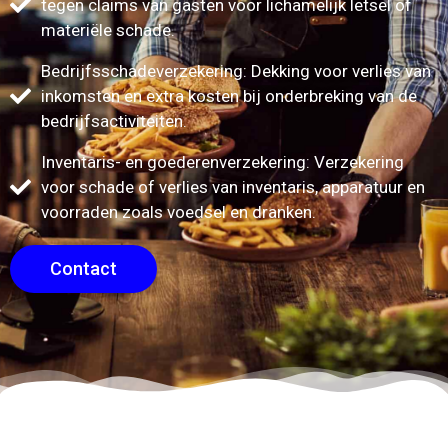
tegen claims van gasten voor lichamelijk letsel of
materiële schade.
Bedrijfsschadeverzekering: Dekking voor verlies van
inkomsten en extra kosten bij onderbreking van de
bedrijfsactiviteiten.
Inventaris- en goederenverzekering: Verzekering
voor schade of verlies van inventaris, apparatuur en
voorraden zoals voedsel en dranken.
Contact