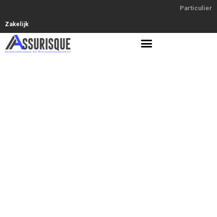
Particulier
Zakelijk
Verzekeringen en Risicomanagement in Purmerend |
Assurisque
Welkom bij
Assurisque in